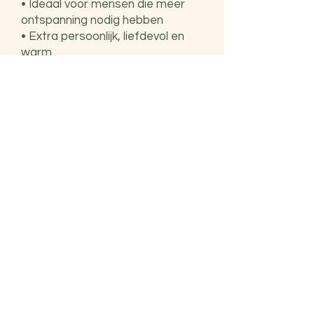
• Ideaal voor mensen die meer
ontspanning nodig hebben
• Extra persoonlijk, liefdevol en
warm
• Fysiek én digitaal verkrijgbaar
• Voor Kerst, Nieuwjaar,
verjaardagen of gewoon zomaar
Hoe werkt het?
1. Kies je bon
- digitaal: bestel
hier
jouw
cadeaubon
- fysiek: stuur me een
mail
zodat we
een moment kunnen afspreken
waarop je de bon in de praktijk kan
afhalen
2. Afrekenen