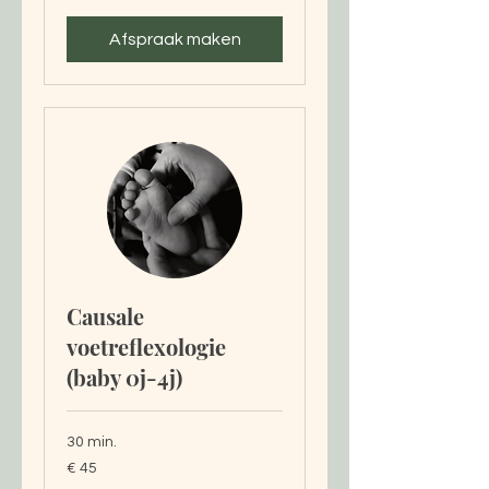
Afspraak maken
Causale
voetreflexologie
(baby 0j-4j)
30 min.
45
€ 45
euro