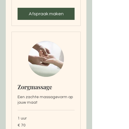
Afspraak maken
Zorgmassage
Een zachte massagevorm op
jouw maat
1 uur
70
€ 70
euro