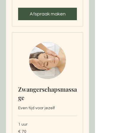
Afspraak maken
Zwangerschapsmassa
ge
Even tijd voor jezelf
1 uur
70
€ 70
euro