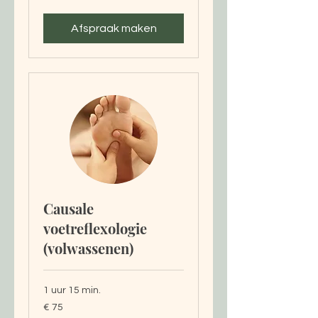
Afspraak maken
Causale
voetreflexologie
(volwassenen)
1 uur 15 min.
75
€ 75
euro