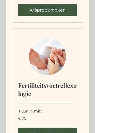
Afspraak maken
Fertiliteitsvoetreflexo
logie
1 uur 15 min.
75
€ 75
euro