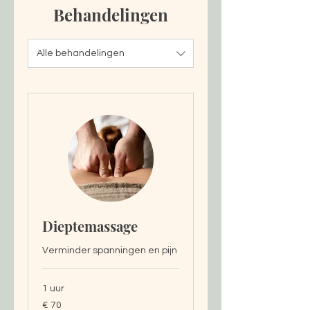
Behandelingen
Alle behandelingen
Dieptemassage
Verminder spanningen en pijn
1 uur
70
€ 70
euro