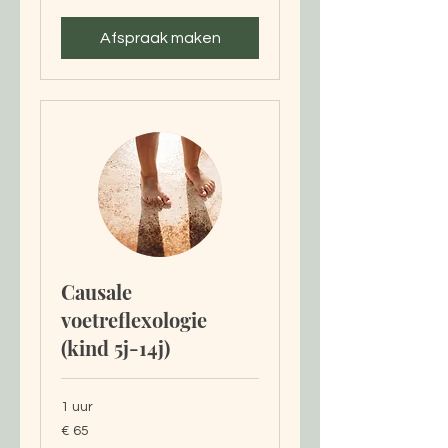
Afspraak maken
Causale
voetreflexologie
(kind 5j-14j)
1 uur
65
€ 65
euro