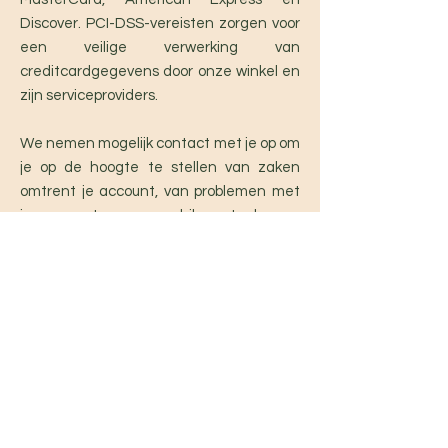
Discover. PCI-DSS-vereisten zorgen voor
een veilige verwerking van
creditcardgegevens door onze winkel en
zijn serviceproviders.
We nemen mogelijk contact met je op om
je op de hoogte te stellen van zaken
omtrent je account, van problemen met
je account, een geschil op te lossen,
verschuldigde vergoedingen of geld te
innen, je mening te peilen door middel
van enquêtes of vragenlijsten, updates
over ons bedrijf te sturen, of andere
essentiële zaken. Zo kunnen we contact
met je opnemen om onze
gebruikersovereenkomst, toepasselijke
nationale wetten en eventuele
overeenkomsten die we met je hebben