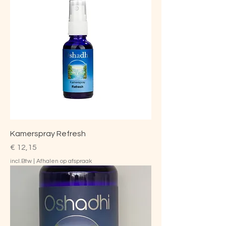
Kamerspray Refresh
Prijs
€ 12,15
incl.Btw
|
Afhalen op afspraak