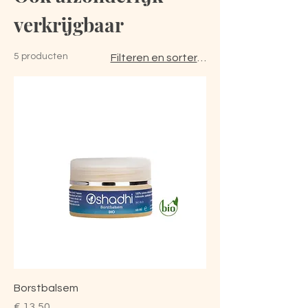
verkrijgbaar
5 producten
Filteren en sorteren
Borstbalsem
Prijs
€ 13,50