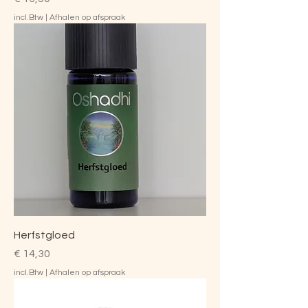
incl.Btw
|
Afhalen op afspraak
Herfstgloed
Prijs
€ 14,30
incl.Btw
|
Afhalen op afspraak